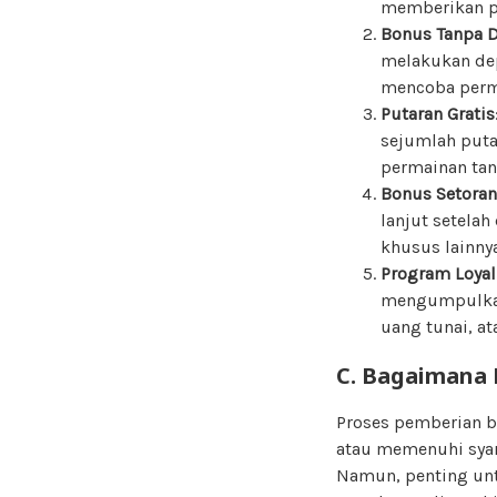
memberikan p
Bonus Tanpa D
melakukan dep
mencoba perma
Putaran Gratis
sejumlah puta
permainan ta
Bonus Setoran
lanjut setelah
khusus lainnya
Program Loyal
mengumpulkan 
uang tunai, at
C.
Bagaimana 
Proses pemberian b
atau memenuhi syar
Namun, penting unt