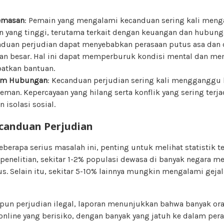
cemasan
: Pemain yang mengalami kecanduan sering kali menga
 yang tinggi, terutama terkait dengan keuangan dan hubunga
nduan perjudian dapat menyebabkan perasaan putus asa dan 
ian besar. Hal ini dapat memperburuk kondisi mental dan m
atkan bantuan.
lam Hubungan
: Kecanduan perjudian sering kali menggangg
eman. Kepercayaan yang hilang serta konflik yang sering terja
isolasi sosial.
ecanduan Perjudian
erapa serius masalah ini, penting untuk melihat statistik t
 penelitian, sekitar 1-2% populasi dewasa di banyak negara 
us. Selain itu, sekitar 5-10% lainnya mungkin mengalami geja
ipun perjudian ilegal, laporan menunjukkan bahwa banyak ora
 online yang berisiko, dengan banyak yang jatuh ke dalam pe