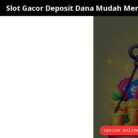
Slot Gacor Deposit Dana Mudah Me
casino onlin