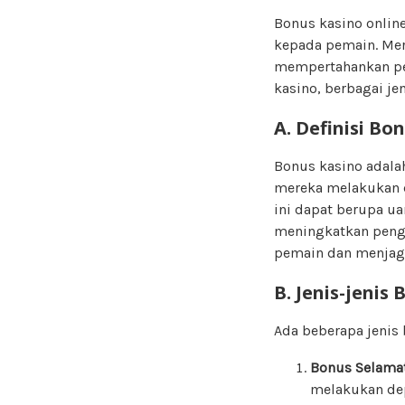
Bonus kasino online
kepada pemain. Mer
mempertahankan pem
kasino, berbagai je
A.
Definisi Bo
Bonus kasino adala
mereka melakukan d
ini dapat berupa ua
meningkatkan penga
pemain dan menjaga
B.
Jenis-jenis
Ada beberapa jenis
Bonus Selama
melakukan dep