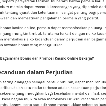
, seperti persyaratan taruhan. Ini berarti bahwa pemain har
belum mereka dapat menarik kemenangan yang diperoleh dari
k tentang syarat dan ketentuan ini sangat penting bagi pem
waan dan memastikan pengalaman bermain yang positif.
nus kasino online, pemain dapat memanfaatkan peluang in
n yang mungkin timbul, terutama terkait dengan risiko keca
akan membahas risiko kecanduan dalam perjudian dan bagaiman
n tawaran bonus yang menggiurkan.
Bagaimana Bonus dan Promosi Kasino Online Bekerja?
ecanduan dalam Perjudian
n sering dianggap sebagai bentuk hiburan, dapat menimbulka
terlibat. Salah satu risiko terbesar adalah kecanduan perjudia
ekuensi yang merugikan bagi kesehatan mental dan fisik ses
 Pada bagian ini, kita akan membahas ciri-ciri kecanduan p
imbulkannya, serta statistik yang menunjukkan seberapa luas