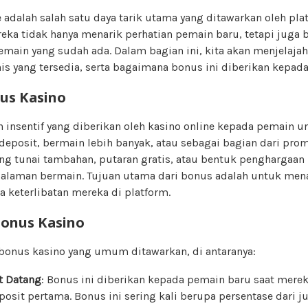
 adalah salah satu daya tarik utama yang ditawarkan oleh pla
eka tidak hanya menarik perhatian pemain baru, tetapi juga 
ain yang sudah ada. Dalam bagian ini, kita akan menjelajahi
nis yang tersedia, serta bagaimana bonus ini diberikan kepad
nus Kasino
h insentif yang diberikan oleh kasino online kepada pemain
eposit, bermain lebih banyak, atau sebagai bagian dari prom
ng tunai tambahan, putaran gratis, atau bentuk penghargaan 
laman bermain. Tujuan utama dari bonus adalah untuk mena
 keterlibatan mereka di platform.
 Bonus Kasino
 bonus kasino yang umum ditawarkan, di antaranya:
t Datang
: Bonus ini diberikan kepada pemain baru saat mere
osit pertama. Bonus ini sering kali berupa persentase dari j