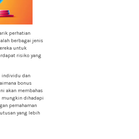
rik perhatian
alah berbagai jenis
mereka untuk
rdapat risiko yang
 individu dan
gaimana bonus
l ini akan membahas
g mungkin dihadapi
engan pemahaman
utusan yang lebih