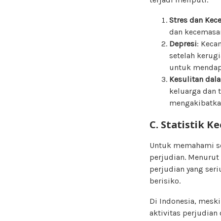
Stres dan Ke
dan kecemasan
Depresi
: Keca
setelah kerug
untuk mendap
Kesulitan da
keluarga dan t
mengakibatkan 
C.
Statistik K
Untuk memahami seb
perjudian. Menurut
perjudian yang seri
berisiko.
Di Indonesia, mesk
aktivitas perjudian