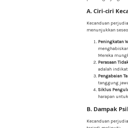
A.
Ciri-ciri Ke
Kecanduan perjudian
menunjukkan seseor
Peningkatan W
menghabiskan 
Mereka mungki
Perasaan Tida
adalah indika
Pengabaian T
tanggung jawa
Siklus Pengul
harapan untuk
B.
Dampak Psi
Kecanduan perjudia
terjadi meliputi: