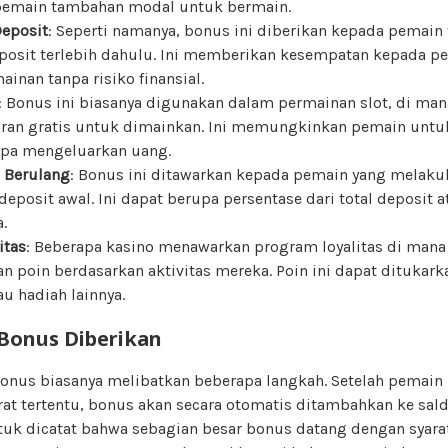
emain tambahan modal untuk bermain.
eposit
: Seperti namanya, bonus ini diberikan kepada pemain 
osit terlebih dahulu. Ini memberikan kesempatan kepada p
inan tanpa risiko finansial.
: Bonus ini biasanya digunakan dalam permainan slot, di ma
ran gratis untuk dimainkan. Ini memungkinkan pemain unt
npa mengeluarkan uang.
 Berulang
: Bonus ini ditawarkan kepada pemain yang melaku
 deposit awal. Ini dapat berupa persentase dari total deposit
.
itas
: Beberapa kasino menawarkan program loyalitas di man
poin berdasarkan aktivitas mereka. Poin ini dapat ditukar
au hadiah lainnya.
Bonus Diberikan
onus biasanya melibatkan beberapa langkah. Setelah pemain
at tertentu, bonus akan secara otomatis ditambahkan ke sal
uk dicatat bahwa sebagian besar bonus datang dengan syara