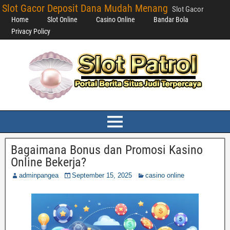
Slot Gacor Deposit Dana Mudah Menang
Slot Gacor
Home
Slot Online
Casino Online
Bandar Bola
Privacy Policy
Bagaimana Bonus dan Promosi Kasino
Online Bekerja?
adminpangea
September 15, 2025
casino online