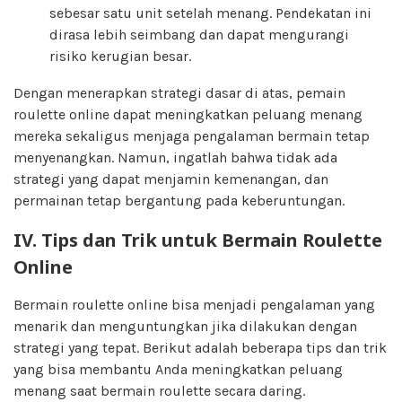
sebesar satu unit setelah menang. Pendekatan ini
dirasa lebih seimbang dan dapat mengurangi
risiko kerugian besar.
Dengan menerapkan strategi dasar di atas, pemain
roulette online dapat meningkatkan peluang menang
mereka sekaligus menjaga pengalaman bermain tetap
menyenangkan. Namun, ingatlah bahwa tidak ada
strategi yang dapat menjamin kemenangan, dan
permainan tetap bergantung pada keberuntungan.
IV.
Tips dan Trik untuk Bermain Roulette
Online
Bermain roulette online bisa menjadi pengalaman yang
menarik dan menguntungkan jika dilakukan dengan
strategi yang tepat. Berikut adalah beberapa tips dan trik
yang bisa membantu Anda meningkatkan peluang
menang saat bermain roulette secara daring.