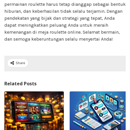
permainan roulette harus tetap dianggap sebagai bentuk
hiburan, dan keberhasilan tidak selalu terjamin. Dengan
pendekatan yang bijak dan strategi yang tepat, Anda
dapat meningkatkan peluang Anda untuk meraih
kemenangan di meja roulette online. Selamat bermain,
dan semoga keberuntungan selalu menyertai Anda!
Share
Related Posts