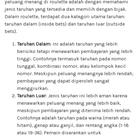
peluang menang di roulette adalah dengan memahami
jenis taruhan yang tersedia dan memilih dengan bijak.
Dalam roulette, terdapat dua kategori utama taruhan:
taruhan dalam (inside bets) dan taruhan luar (outside
bets).
Taruhan Dalam
: Ini adalah taruhan yang lebih
berisiko tetapi menawarkan pembayaran yang lebih
tinggi. Contohnya termasuk taruhan pada nomor
tunggal, kombinasi nomor, atau kelompok kecil
nomor. Meskipun peluang menangnya lebih rendah,
pembayaran yang dapat diperoleh sangat
menggiurkan.
Taruhan Luar
: Jenis taruhan ini lebih aman karena
menawarkan peluang menang yang lebih baik,
meskipun pembayaran yang diterima lebih rendah.
Contohnya adalah taruhan pada warna (merah atau
hitam), genap atau ganjil, dan rentang angka (1-18
atau 19-36). Pemain disarankan untuk