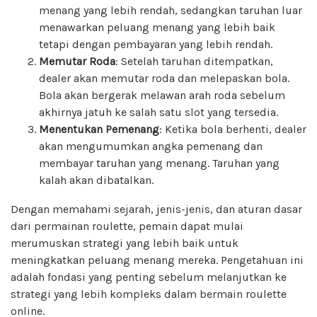
menang yang lebih rendah, sedangkan taruhan luar
menawarkan peluang menang yang lebih baik
tetapi dengan pembayaran yang lebih rendah.
Memutar Roda
: Setelah taruhan ditempatkan,
dealer akan memutar roda dan melepaskan bola.
Bola akan bergerak melawan arah roda sebelum
akhirnya jatuh ke salah satu slot yang tersedia.
Menentukan Pemenang
: Ketika bola berhenti, dealer
akan mengumumkan angka pemenang dan
membayar taruhan yang menang. Taruhan yang
kalah akan dibatalkan.
Dengan memahami sejarah, jenis-jenis, dan aturan dasar
dari permainan roulette, pemain dapat mulai
merumuskan strategi yang lebih baik untuk
meningkatkan peluang menang mereka. Pengetahuan ini
adalah fondasi yang penting sebelum melanjutkan ke
strategi yang lebih kompleks dalam bermain roulette
online.