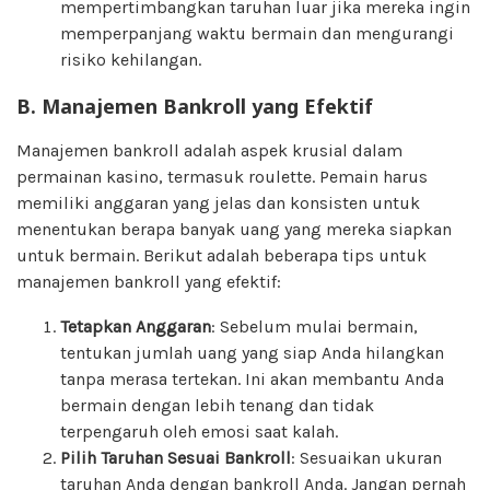
mempertimbangkan taruhan luar jika mereka ingin
memperpanjang waktu bermain dan mengurangi
risiko kehilangan.
B.
Manajemen Bankroll yang Efektif
Manajemen bankroll adalah aspek krusial dalam
permainan kasino, termasuk roulette. Pemain harus
memiliki anggaran yang jelas dan konsisten untuk
menentukan berapa banyak uang yang mereka siapkan
untuk bermain. Berikut adalah beberapa tips untuk
manajemen bankroll yang efektif:
Tetapkan Anggaran
: Sebelum mulai bermain,
tentukan jumlah uang yang siap Anda hilangkan
tanpa merasa tertekan. Ini akan membantu Anda
bermain dengan lebih tenang dan tidak
terpengaruh oleh emosi saat kalah.
Pilih Taruhan Sesuai Bankroll
: Sesuaikan ukuran
taruhan Anda dengan bankroll Anda. Jangan pernah