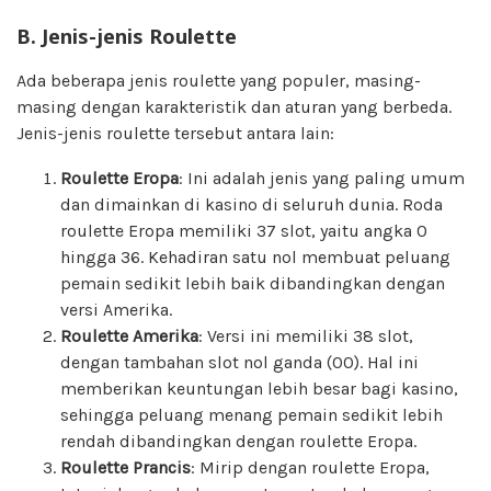
B.
Jenis-jenis Roulette
Ada beberapa jenis roulette yang populer, masing-
masing dengan karakteristik dan aturan yang berbeda.
Jenis-jenis roulette tersebut antara lain:
Roulette Eropa
: Ini adalah jenis yang paling umum
dan dimainkan di kasino di seluruh dunia. Roda
roulette Eropa memiliki 37 slot, yaitu angka 0
hingga 36. Kehadiran satu nol membuat peluang
pemain sedikit lebih baik dibandingkan dengan
versi Amerika.
Roulette Amerika
: Versi ini memiliki 38 slot,
dengan tambahan slot nol ganda (00). Hal ini
memberikan keuntungan lebih besar bagi kasino,
sehingga peluang menang pemain sedikit lebih
rendah dibandingkan dengan roulette Eropa.
Roulette Prancis
: Mirip dengan roulette Eropa,