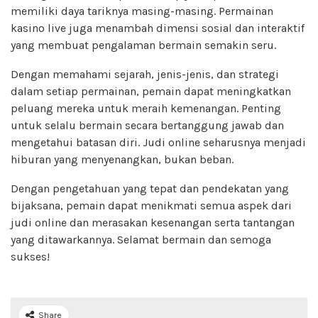
memiliki daya tariknya masing-masing. Permainan
kasino live juga menambah dimensi sosial dan interaktif
yang membuat pengalaman bermain semakin seru.
Dengan memahami sejarah, jenis-jenis, dan strategi
dalam setiap permainan, pemain dapat meningkatkan
peluang mereka untuk meraih kemenangan. Penting
untuk selalu bermain secara bertanggung jawab dan
mengetahui batasan diri. Judi online seharusnya menjadi
hiburan yang menyenangkan, bukan beban.
Dengan pengetahuan yang tepat dan pendekatan yang
bijaksana, pemain dapat menikmati semua aspek dari
judi online dan merasakan kesenangan serta tantangan
yang ditawarkannya. Selamat bermain dan semoga
sukses!
Share