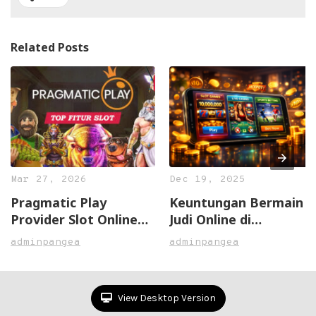
Related Posts
Mar 27, 2026
Dec 19, 2025
Pragmatic Play
Keuntungan Bermain
Provider Slot Online
Judi Online di
Anti Mainstream
Perangkat Mobile
adminpangea
adminpangea
View Desktop Version