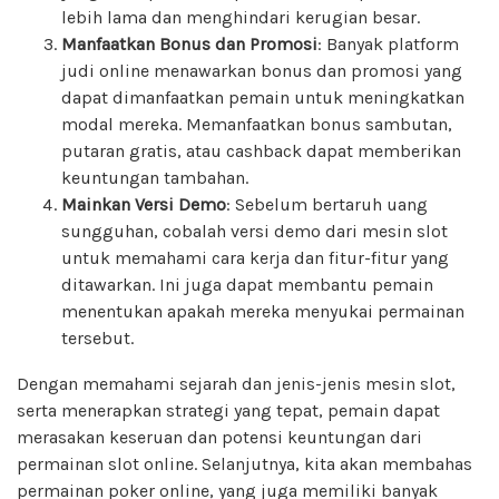
lebih lama dan menghindari kerugian besar.
Manfaatkan Bonus dan Promosi
: Banyak platform
judi online menawarkan bonus dan promosi yang
dapat dimanfaatkan pemain untuk meningkatkan
modal mereka. Memanfaatkan bonus sambutan,
putaran gratis, atau cashback dapat memberikan
keuntungan tambahan.
Mainkan Versi Demo
: Sebelum bertaruh uang
sungguhan, cobalah versi demo dari mesin slot
untuk memahami cara kerja dan fitur-fitur yang
ditawarkan. Ini juga dapat membantu pemain
menentukan apakah mereka menyukai permainan
tersebut.
Dengan memahami sejarah dan jenis-jenis mesin slot,
serta menerapkan strategi yang tepat, pemain dapat
merasakan keseruan dan potensi keuntungan dari
permainan slot online. Selanjutnya, kita akan membahas
permainan poker online, yang juga memiliki banyak