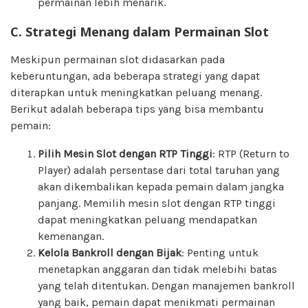
permainan lebih menarik.
C. Strategi Menang dalam Permainan Slot
Meskipun permainan slot didasarkan pada
keberuntungan, ada beberapa strategi yang dapat
diterapkan untuk meningkatkan peluang menang.
Berikut adalah beberapa tips yang bisa membantu
pemain:
Pilih Mesin Slot dengan RTP Tinggi
: RTP (Return to
Player) adalah persentase dari total taruhan yang
akan dikembalikan kepada pemain dalam jangka
panjang. Memilih mesin slot dengan RTP tinggi
dapat meningkatkan peluang mendapatkan
kemenangan.
Kelola Bankroll dengan Bijak
: Penting untuk
menetapkan anggaran dan tidak melebihi batas
yang telah ditentukan. Dengan manajemen bankroll
yang baik, pemain dapat menikmati permainan