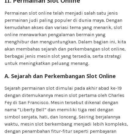
II. Permainan Slot Online
Permainan slot online telah menjadi salah satu jenis
permainan judi paling populer di dunia maya. Dengan
kemudahan akses dan variasi tema yang menarik, slot
online menawarkan pengalaman bermain yang
menghibur dan menguntungkan. Dalam bagian ini, kita
akan membahas sejarah dan perkembangan slot online,
berbagai jenis mesin slot yang tersedia, serta strategi
untuk meningkatkan peluang menang.
A. Sejarah dan Perkembangan Slot Online
Sejarah permainan slot dimulai pada akhir abad ke-19
dengan ditemukannya mesin slot pertama oleh Charles
Fey di San Francisco. Mesin tersebut dikenal dengan
nama “Liberty Bell” dan memiliki tiga reel dengan
simbol senjata, hati, dan lonceng. Seiring berjalannya
waktu, mesin slot berkembang menjadi lebih kompleks,
dengan penambahan fitur-fitur seperti pembayaran