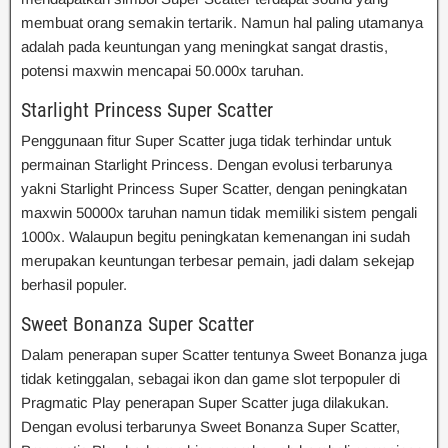
membuat orang semakin tertarik. Namun hal paling utamanya
adalah pada keuntungan yang meningkat sangat drastis,
potensi maxwin mencapai 50.000x taruhan.
Starlight Princess Super Scatter
Penggunaan fitur Super Scatter juga tidak terhindar untuk
permainan Starlight Princess. Dengan evolusi terbarunya
yakni Starlight Princess Super Scatter, dengan peningkatan
maxwin 50000x taruhan namun tidak memiliki sistem pengali
1000x. Walaupun begitu peningkatan kemenangan ini sudah
merupakan keuntungan terbesar pemain, jadi dalam sekejap
berhasil populer.
Sweet Bonanza Super Scatter
Dalam penerapan super Scatter tentunya Sweet Bonanza juga
tidak ketinggalan, sebagai ikon dan game slot terpopuler di
Pragmatic Play penerapan Super Scatter juga dilakukan.
Dengan evolusi terbarunya Sweet Bonanza Super Scatter,