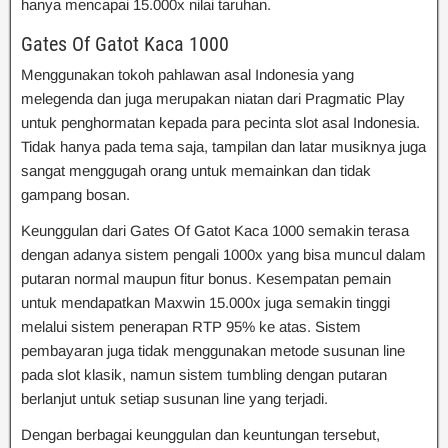
hanya mencapai 15.000x nilai taruhan.
Gates Of Gatot Kaca 1000
Menggunakan tokoh pahlawan asal Indonesia yang
melegenda dan juga merupakan niatan dari Pragmatic Play
untuk penghormatan kepada para pecinta slot asal Indonesia.
Tidak hanya pada tema saja, tampilan dan latar musiknya juga
sangat menggugah orang untuk memainkan dan tidak
gampang bosan.
Keunggulan dari Gates Of Gatot Kaca 1000 semakin terasa
dengan adanya sistem pengali 1000x yang bisa muncul dalam
putaran normal maupun fitur bonus. Kesempatan pemain
untuk mendapatkan Maxwin 15.000x juga semakin tinggi
melalui sistem penerapan RTP 95% ke atas. Sistem
pembayaran juga tidak menggunakan metode susunan line
pada slot klasik, namun sistem tumbling dengan putaran
berlanjut untuk setiap susunan line yang terjadi.
Dengan berbagai keunggulan dan keuntungan tersebut,