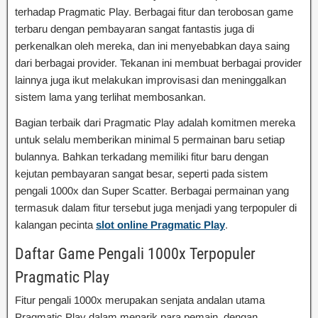
terhadap Pragmatic Play. Berbagai fitur dan terobosan game
terbaru dengan pembayaran sangat fantastis juga di
perkenalkan oleh mereka, dan ini menyebabkan daya saing
dari berbagai provider. Tekanan ini membuat berbagai provider
lainnya juga ikut melakukan improvisasi dan meninggalkan
sistem lama yang terlihat membosankan.
Bagian terbaik dari Pragmatic Play adalah komitmen mereka
untuk selalu memberikan minimal 5 permainan baru setiap
bulannya. Bahkan terkadang memiliki fitur baru dengan
kejutan pembayaran sangat besar, seperti pada sistem
pengali 1000x dan Super Scatter. Berbagai permainan yang
termasuk dalam fitur tersebut juga menjadi yang terpopuler di
kalangan pecinta
slot online Pragmatic Play
.
Daftar Game Pengali 1000x Terpopuler
Pragmatic Play
Fitur pengali 1000x merupakan senjata andalan utama
Pragmatic Play dalam menarik para pemain, dengan