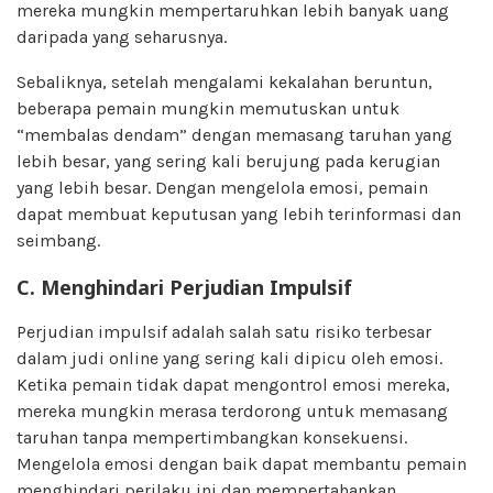
mereka mungkin mempertaruhkan lebih banyak uang
daripada yang seharusnya.
Sebaliknya, setelah mengalami kekalahan beruntun,
beberapa pemain mungkin memutuskan untuk
“membalas dendam” dengan memasang taruhan yang
lebih besar, yang sering kali berujung pada kerugian
yang lebih besar. Dengan mengelola emosi, pemain
dapat membuat keputusan yang lebih terinformasi dan
seimbang.
C. Menghindari Perjudian Impulsif
Perjudian impulsif adalah salah satu risiko terbesar
dalam judi online yang sering kali dipicu oleh emosi.
Ketika pemain tidak dapat mengontrol emosi mereka,
mereka mungkin merasa terdorong untuk memasang
taruhan tanpa mempertimbangkan konsekuensi.
Mengelola emosi dengan baik dapat membantu pemain
menghindari perilaku ini dan mempertahankan