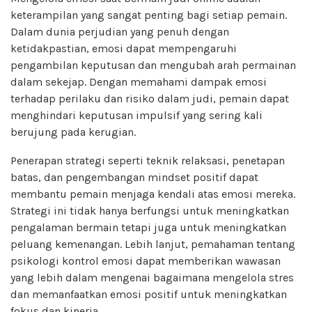
keterampilan yang sangat penting bagi setiap pemain.
Dalam dunia perjudian yang penuh dengan
ketidakpastian, emosi dapat mempengaruhi
pengambilan keputusan dan mengubah arah permainan
dalam sekejap. Dengan memahami dampak emosi
terhadap perilaku dan risiko dalam judi, pemain dapat
menghindari keputusan impulsif yang sering kali
berujung pada kerugian.
Penerapan strategi seperti teknik relaksasi, penetapan
batas, dan pengembangan mindset positif dapat
membantu pemain menjaga kendali atas emosi mereka.
Strategi ini tidak hanya berfungsi untuk meningkatkan
pengalaman bermain tetapi juga untuk meningkatkan
peluang kemenangan. Lebih lanjut, pemahaman tentang
psikologi kontrol emosi dapat memberikan wawasan
yang lebih dalam mengenai bagaimana mengelola stres
dan memanfaatkan emosi positif untuk meningkatkan
fokus dan kinerja.