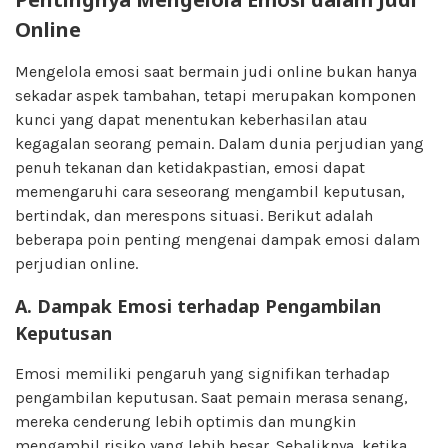
Online
Mengelola emosi saat bermain judi online bukan hanya
sekadar aspek tambahan, tetapi merupakan komponen
kunci yang dapat menentukan keberhasilan atau
kegagalan seorang pemain. Dalam dunia perjudian yang
penuh tekanan dan ketidakpastian, emosi dapat
memengaruhi cara seseorang mengambil keputusan,
bertindak, dan merespons situasi. Berikut adalah
beberapa poin penting mengenai dampak emosi dalam
perjudian online.
A. Dampak Emosi terhadap Pengambilan
Keputusan
Emosi memiliki pengaruh yang signifikan terhadap
pengambilan keputusan. Saat pemain merasa senang,
mereka cenderung lebih optimis dan mungkin
mengambil risiko yang lebih besar. Sebaliknya, ketika