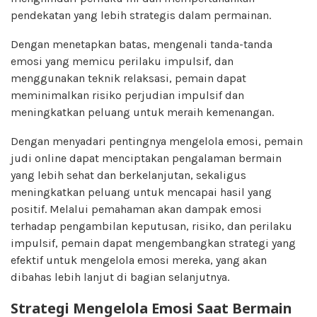
pendekatan yang lebih strategis dalam permainan.
Dengan menetapkan batas, mengenali tanda-tanda
emosi yang memicu perilaku impulsif, dan
menggunakan teknik relaksasi, pemain dapat
meminimalkan risiko perjudian impulsif dan
meningkatkan peluang untuk meraih kemenangan.
Dengan menyadari pentingnya mengelola emosi, pemain
judi online dapat menciptakan pengalaman bermain
yang lebih sehat dan berkelanjutan, sekaligus
meningkatkan peluang untuk mencapai hasil yang
positif. Melalui pemahaman akan dampak emosi
terhadap pengambilan keputusan, risiko, dan perilaku
impulsif, pemain dapat mengembangkan strategi yang
efektif untuk mengelola emosi mereka, yang akan
dibahas lebih lanjut di bagian selanjutnya.
Strategi Mengelola Emosi Saat Bermain