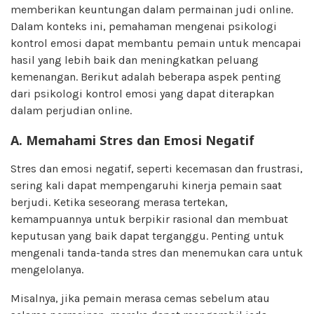
memberikan keuntungan dalam permainan judi online.
Dalam konteks ini, pemahaman mengenai psikologi
kontrol emosi dapat membantu pemain untuk mencapai
hasil yang lebih baik dan meningkatkan peluang
kemenangan. Berikut adalah beberapa aspek penting
dari psikologi kontrol emosi yang dapat diterapkan
dalam perjudian online.
A. Memahami Stres dan Emosi Negatif
Stres dan emosi negatif, seperti kecemasan dan frustrasi,
sering kali dapat mempengaruhi kinerja pemain saat
berjudi. Ketika seseorang merasa tertekan,
kemampuannya untuk berpikir rasional dan membuat
keputusan yang baik dapat terganggu. Penting untuk
mengenali tanda-tanda stres dan menemukan cara untuk
mengelolanya.
Misalnya, jika pemain merasa cemas sebelum atau