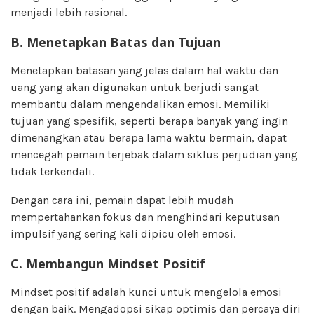
menjadi lebih rasional.
B. Menetapkan Batas dan Tujuan
Menetapkan batasan yang jelas dalam hal waktu dan
uang yang akan digunakan untuk berjudi sangat
membantu dalam mengendalikan emosi. Memiliki
tujuan yang spesifik, seperti berapa banyak yang ingin
dimenangkan atau berapa lama waktu bermain, dapat
mencegah pemain terjebak dalam siklus perjudian yang
tidak terkendali.
Dengan cara ini, pemain dapat lebih mudah
mempertahankan fokus dan menghindari keputusan
impulsif yang sering kali dipicu oleh emosi.
C. Membangun Mindset Positif
Mindset positif adalah kunci untuk mengelola emosi
dengan baik. Mengadopsi sikap optimis dan percaya diri