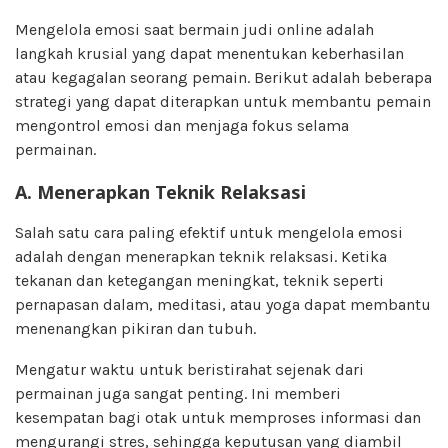
Mengelola emosi saat bermain judi online adalah
langkah krusial yang dapat menentukan keberhasilan
atau kegagalan seorang pemain. Berikut adalah beberapa
strategi yang dapat diterapkan untuk membantu pemain
mengontrol emosi dan menjaga fokus selama
permainan.
A. Menerapkan Teknik Relaksasi
Salah satu cara paling efektif untuk mengelola emosi
adalah dengan menerapkan teknik relaksasi. Ketika
tekanan dan ketegangan meningkat, teknik seperti
pernapasan dalam, meditasi, atau yoga dapat membantu
menenangkan pikiran dan tubuh.
Mengatur waktu untuk beristirahat sejenak dari
permainan juga sangat penting. Ini memberi
kesempatan bagi otak untuk memproses informasi dan
mengurangi stres, sehingga keputusan yang diambil