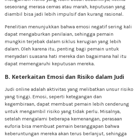
seseorang merasa cemas atau marah, keputusan yang
diambil bisa jadi lebih impulsif dan kurang rasional.
Penelitian menunjukkan bahwa emosi negatif sering kali
dapat mengaburkan penilaian, sehingga pemain
mungkin terjebak dalam siklus kerugian yang lebih
dalam. Oleh karena itu, penting bagi pemain untuk
menyadari suasana hati mereka dan bagaimana hal itu
dapat memengaruhi keputusan mereka.
B. Keterkaitan Emosi dan Risiko dalam Judi
Judi online adalah aktivitas yang melibatkan unsur risiko
yang tinggi. Emosi, seperti ketegangan dan
kegembiraan, dapat membuat pemain lebih cenderung
untuk mengambil risiko yang tidak perlu. Misalnya,
setelah mengalami beberapa kemenangan, perasaan
euforia bisa membuat pemain beranggapan bahwa
keberuntungan mereka akan terus berlanjut, sehingga