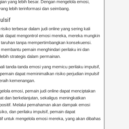
ugian yang lebih besar. Dengan mengelola emosi,
ng lebih terinformasi dan seimbang.
ulsif
risiko terbesar dalam judi online yang sering kali
tidak dapat mengontrol emosi mereka, mereka mungkin
 taruhan tanpa mempertimbangkan konsekuensi.
 membantu pemain menghindari perilaku ini dan
bih strategis dalam permainan.
i tanda-tanda emosi yang memicu perilaku impulsif,
pemain dapat meminimalkan risiko perjudian impulsif
eraih kemenangan.
lola emosi, pemain judi online dapat menciptakan
t dan berkelanjutan, sekaligus meningkatkan
 positif. Melalui pemahaman akan dampak emosi
iko, dan perilaku impulsif, pemain dapat
if untuk mengelola emosi mereka, yang akan dibahas