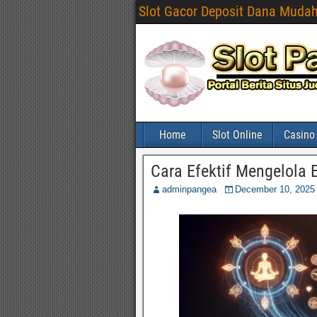
Slot Gacor Deposit Dana Muda
Home
Slot Online
Casino
Cara Efektif Mengelola 
adminpangea
December 10, 2025