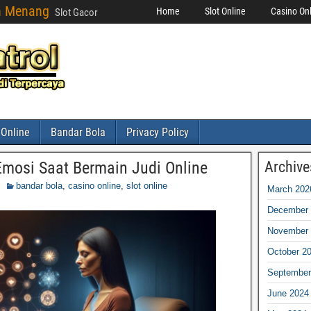
h Menang
Home
Slot Online
Casino On
Slot Gacor
 Online
Bandar Bola
Privacy Policy
Emosi Saat Bermain Judi Online
Archive
bandar bola
,
casino online
,
slot online
March 202
December 
November 
October 2
September
June 2024