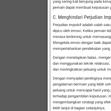
yang sering kali berujung pada ker
pemain dapat membuat keputusan ya
C. Menghindari Perjudian Imp
Perjudian impulsif adalah salah satu 
dipicu oleh emosi. Ketika pemain 
merasa terdorong untuk memasang
Mengelola emosi dengan baik dapat
mempertahankan pendekatan yang le
Dengan menetapkan batas, mengenal
dan menggunakan teknik relaksasi, 
dan meningkatkan peluang untuk m
Dengan menyadari pentingnya menge
pengalaman bermain yang lebih seha
peluang untuk mencapai hasil yang
terhadap pengambilan keputusan, ris
mengembangkan strategi yang efekt
lebih lanjut di bagian selanjutnya.