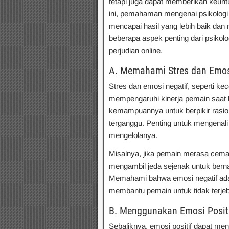
tetapi juga dapat memberikan keunt
ini, pemahaman mengenai psikologi
mencapai hasil yang lebih baik da
beberapa aspek penting dari psikolo
perjudian online.
A. Memahami Stres dan Emos
Stres dan emosi negatif, seperti kec
mempengaruhi kinerja pemain saat b
kemampuannya untuk berpikir rasio
terganggu. Penting untuk mengenal
mengelolanya.
Misalnya, jika pemain merasa cem
mengambil jeda sejenak untuk ber
Memahami bahwa emosi negatif ada
membantu pemain untuk tidak terjeb
B. Menggunakan Emosi Posit
Sebaliknya, emosi positif dapat men