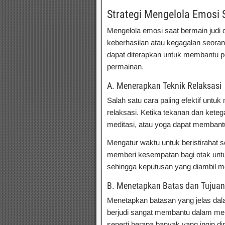
Strategi Mengelola Emosi 
Mengelola emosi saat bermain judi 
keberhasilan atau kegagalan seoran
dapat diterapkan untuk membantu 
permainan.
A. Menerapkan Teknik Relaksasi
Salah satu cara paling efektif unt
relaksasi. Ketika tekanan dan kete
meditasi, atau yoga dapat membant
Mengatur waktu untuk beristirahat s
memberi kesempatan bagi otak unt
sehingga keputusan yang diambil men
B. Menetapkan Batas dan Tujuan
Menetapkan batasan yang jelas dal
berjudi sangat membantu dalam meng
seperti berapa banyak yang ingin 