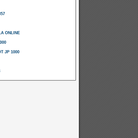
57
LA ONLINE
000
T JP 1000
8