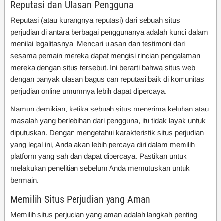
Reputasi dan Ulasan Pengguna
Reputasi (atau kurangnya reputasi) dari sebuah situs
perjudian di antara berbagai penggunanya adalah kunci dalam
menilai legalitasnya. Mencari ulasan dan testimoni dari
sesama pemain mereka dapat mengisi rincian pengalaman
mereka dengan situs tersebut. Ini berarti bahwa situs web
dengan banyak ulasan bagus dan reputasi baik di komunitas
perjudian online umumnya lebih dapat dipercaya.
Namun demikian, ketika sebuah situs menerima keluhan atau
masalah yang berlebihan dari pengguna, itu tidak layak untuk
diputuskan. Dengan mengetahui karakteristik situs perjudian
yang legal ini, Anda akan lebih percaya diri dalam memilih
platform yang sah dan dapat dipercaya. Pastikan untuk
melakukan penelitian sebelum Anda memutuskan untuk
bermain.
Memilih Situs Perjudian yang Aman
Memilih situs perjudian yang aman adalah langkah penting