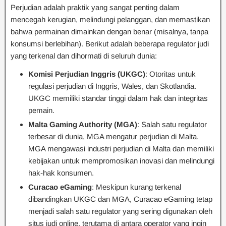
Perjudian adalah praktik yang sangat penting dalam
mencegah kerugian, melindungi pelanggan, dan memastikan
bahwa permainan dimainkan dengan benar (misalnya, tanpa
konsumsi berlebihan). Berikut adalah beberapa regulator judi
yang terkenal dan dihormati di seluruh dunia:
Komisi Perjudian Inggris (UKGC)
: Otoritas untuk
regulasi perjudian di Inggris, Wales, dan Skotlandia.
UKGC memiliki standar tinggi dalam hak dan integritas
pemain.
Malta Gaming Authority (MGA)
: Salah satu regulator
terbesar di dunia, MGA mengatur perjudian di Malta.
MGA mengawasi industri perjudian di Malta dan memiliki
kebijakan untuk mempromosikan inovasi dan melindungi
hak-hak konsumen.
Curacao eGaming
: Meskipun kurang terkenal
dibandingkan UKGC dan MGA, Curacao eGaming tetap
menjadi salah satu regulator yang sering digunakan oleh
situs judi online, terutama di antara operator yang ingin