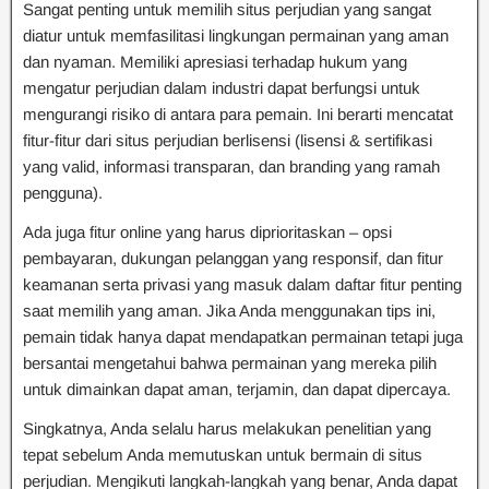
Sangat penting untuk memilih situs perjudian yang sangat
diatur untuk memfasilitasi lingkungan permainan yang aman
dan nyaman. Memiliki apresiasi terhadap hukum yang
mengatur perjudian dalam industri dapat berfungsi untuk
mengurangi risiko di antara para pemain. Ini berarti mencatat
fitur-fitur dari situs perjudian berlisensi (lisensi & sertifikasi
yang valid, informasi transparan, dan branding yang ramah
pengguna).
Ada juga fitur online yang harus diprioritaskan – opsi
pembayaran, dukungan pelanggan yang responsif, dan fitur
keamanan serta privasi yang masuk dalam daftar fitur penting
saat memilih yang aman. Jika Anda menggunakan tips ini,
pemain tidak hanya dapat mendapatkan permainan tetapi juga
bersantai mengetahui bahwa permainan yang mereka pilih
untuk dimainkan dapat aman, terjamin, dan dapat dipercaya.
Singkatnya, Anda selalu harus melakukan penelitian yang
tepat sebelum Anda memutuskan untuk bermain di situs
perjudian. Mengikuti langkah-langkah yang benar, Anda dapat