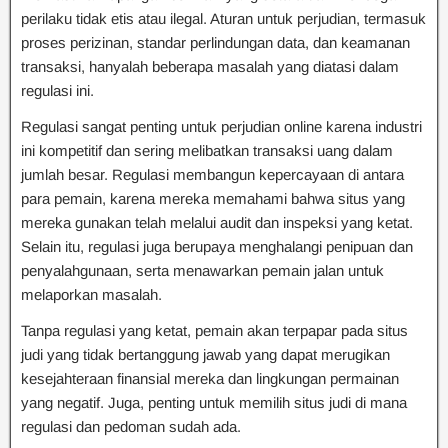
perilaku tidak etis atau ilegal. Aturan untuk perjudian, termasuk
proses perizinan, standar perlindungan data, dan keamanan
transaksi, hanyalah beberapa masalah yang diatasi dalam
regulasi ini.
Regulasi sangat penting untuk perjudian online karena industri
ini kompetitif dan sering melibatkan transaksi uang dalam
jumlah besar. Regulasi membangun kepercayaan di antara
para pemain, karena mereka memahami bahwa situs yang
mereka gunakan telah melalui audit dan inspeksi yang ketat.
Selain itu, regulasi juga berupaya menghalangi penipuan dan
penyalahgunaan, serta menawarkan pemain jalan untuk
melaporkan masalah.
Tanpa regulasi yang ketat, pemain akan terpapar pada situs
judi yang tidak bertanggung jawab yang dapat merugikan
kesejahteraan finansial mereka dan lingkungan permainan
yang negatif. Juga, penting untuk memilih situs judi di mana
regulasi dan pedoman sudah ada.