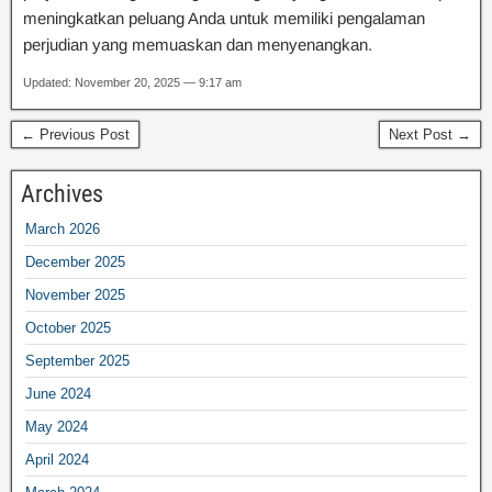
meningkatkan peluang Anda untuk memiliki pengalaman
perjudian yang memuaskan dan menyenangkan.
Updated: November 20, 2025 — 9:17 am
← Previous Post
Next Post →
Archives
March 2026
December 2025
November 2025
October 2025
September 2025
June 2024
May 2024
April 2024