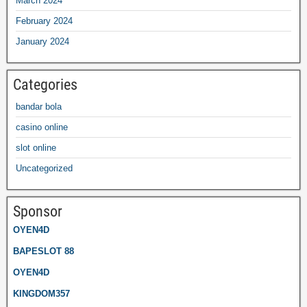
March 2024
February 2024
January 2024
Categories
bandar bola
casino online
slot online
Uncategorized
Sponsor
OYEN4D
BAPESLOT 88
OYEN4D
KINGDOM357