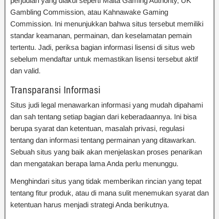
perjudian yang diakui seperti Malta Gaming Authority, UK
Gambling Commission, atau Kahnawake Gaming
Commission. Ini menunjukkan bahwa situs tersebut memiliki
standar keamanan, permainan, dan keselamatan pemain
tertentu. Jadi, periksa bagian informasi lisensi di situs web
sebelum mendaftar untuk memastikan lisensi tersebut aktif
dan valid.
Transparansi Informasi
Situs judi legal menawarkan informasi yang mudah dipahami
dan sah tentang setiap bagian dari keberadaannya. Ini bisa
berupa syarat dan ketentuan, masalah privasi, regulasi
tentang dan informasi tentang permainan yang ditawarkan.
Sebuah situs yang baik akan menjelaskan proses penarikan
dan mengatakan berapa lama Anda perlu menunggu.
Menghindari situs yang tidak memberikan rincian yang tepat
tentang fitur produk, atau di mana sulit menemukan syarat dan
ketentuan harus menjadi strategi Anda berikutnya.