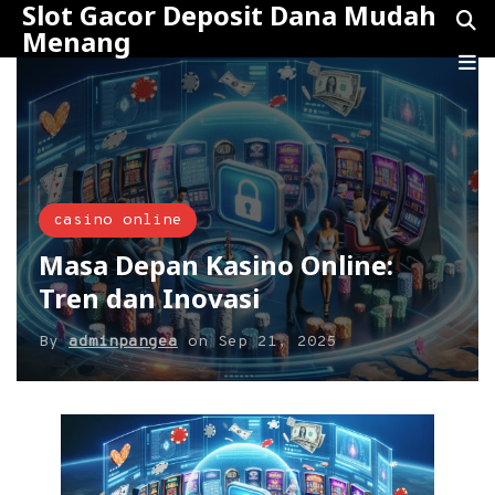
Slot Gacor Deposit Dana Mudah
Menang
casino online
Masa Depan Kasino Online:
Tren dan Inovasi
By
adminpangea
on
Sep 21, 2025