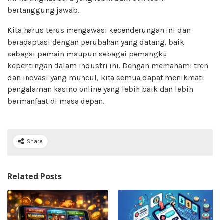
bertanggung jawab.
Kita harus terus mengawasi kecenderungan ini dan
beradaptasi dengan perubahan yang datang, baik
sebagai pemain maupun sebagai pemangku
kepentingan dalam industri ini. Dengan memahami tren
dan inovasi yang muncul, kita semua dapat menikmati
pengalaman kasino online yang lebih baik dan lebih
bermanfaat di masa depan.
Share
Related Posts