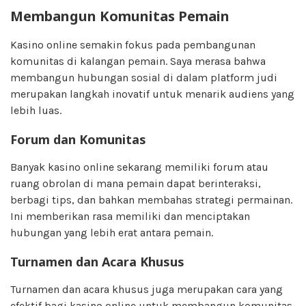
Membangun Komunitas Pemain
Kasino online semakin fokus pada pembangunan
komunitas di kalangan pemain. Saya merasa bahwa
membangun hubungan sosial di dalam platform judi
merupakan langkah inovatif untuk menarik audiens yang
lebih luas.
Forum dan Komunitas
Banyak kasino online sekarang memiliki forum atau
ruang obrolan di mana pemain dapat berinteraksi,
berbagi tips, dan bahkan membahas strategi permainan.
Ini memberikan rasa memiliki dan menciptakan
hubungan yang lebih erat antara pemain.
Turnamen dan Acara Khusus
Turnamen dan acara khusus juga merupakan cara yang
efektif bagi kasino online untuk membangun komunitas.