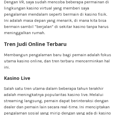
Dengan VR, saya sudah mencoba beberapa permainan di
lingkungan kasino virtual yang memberi saya
pengalaman mendalam seperti bermain di kasino fisik.
Ini adalah masa depan yang menarik, di mana kita bisa
bermain sambil “berjalan” di sekitar kasino tanpa harus
meninggalkan rumah.
Tren Judi Online Terbaru
Membangun pengalaman baru bagi pemain adalah fokus
utama kasino online, dan tren terbaru mencerminkan hal
ini.
Kasino Live
Salah satu tren utama dalam beberapa tahun terakhir
adalah meningkatnya popularitas kasino live. Melalui
streaming langsung, pemain dapat berinteraksi dengan
dealer dan pemain lain secara real-time. Ini menciptakan
pengalaman sosial yang mirip dengan yang ada di kasino