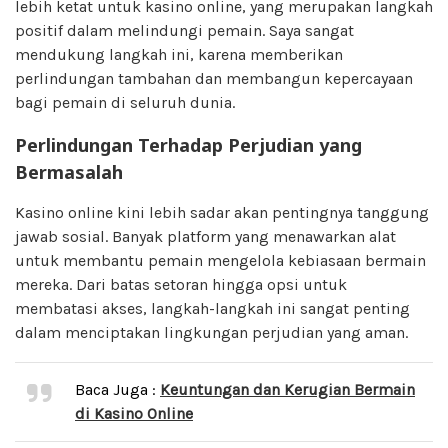
lebih ketat untuk kasino online, yang merupakan langkah
positif dalam melindungi pemain. Saya sangat
mendukung langkah ini, karena memberikan
perlindungan tambahan dan membangun kepercayaan
bagi pemain di seluruh dunia.
Perlindungan Terhadap Perjudian yang
Bermasalah
Kasino online kini lebih sadar akan pentingnya tanggung
jawab sosial. Banyak platform yang menawarkan alat
untuk membantu pemain mengelola kebiasaan bermain
mereka. Dari batas setoran hingga opsi untuk
membatasi akses, langkah-langkah ini sangat penting
dalam menciptakan lingkungan perjudian yang aman.
Baca Juga :
Keuntungan dan Kerugian Bermain
di Kasino Online