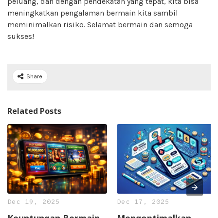
peluang, dan dengan pendekatan yang tepat, kita bisa
meningkatkan pengalaman bermain kita sambil
meminimalkan risiko. Selamat bermain dan semoga
sukses!
Share
Related Posts
Dec 19, 2025
Dec 17, 2025